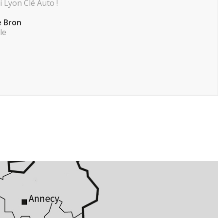
i Lyon Clé Auto !
e Bron
le