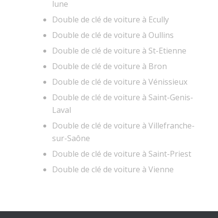
lune
Double de clé de voiture à Ecully
Double de clé de voiture à Oullins
Double de clé de voiture à St-Etienne
Double de clé de voiture à Bron
Double de clé de voiture à Vénissieux
Double de clé de voiture à Saint-Genis-
Laval
Double de clé de voiture à Villefranche-
sur-Saône
Double de clé de voiture à Saint-Priest
Double de clé de voiture à Vienne